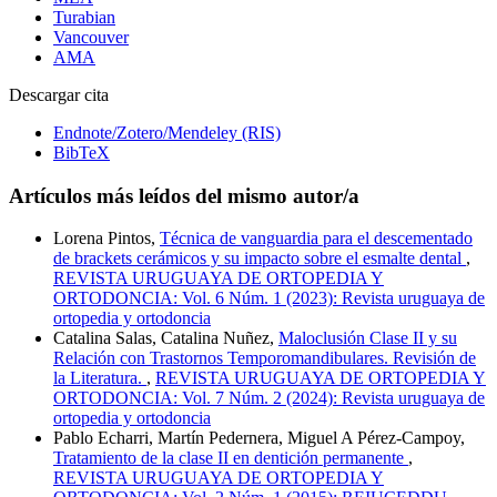
Turabian
Vancouver
AMA
Descargar cita
Endnote/Zotero/Mendeley (RIS)
BibTeX
Artículos más leídos del mismo autor/a
Lorena Pintos,
Técnica de vanguardia para el descementado
de brackets cerámicos y su impacto sobre el esmalte dental
,
REVISTA URUGUAYA DE ORTOPEDIA Y
ORTODONCIA: Vol. 6 Núm. 1 (2023): Revista uruguaya de
ortopedia y ortodoncia
Catalina Salas, Catalina Nuñez,
Maloclusión Clase II y su
Relación con Trastornos Temporomandibulares. Revisión de
la Literatura.
,
REVISTA URUGUAYA DE ORTOPEDIA Y
ORTODONCIA: Vol. 7 Núm. 2 (2024): Revista uruguaya de
ortopedia y ortodoncia
Pablo Echarri, Martín Pedernera, Miguel A Pérez-Campoy,
Tratamiento de la clase II en dentición permanente
,
REVISTA URUGUAYA DE ORTOPEDIA Y