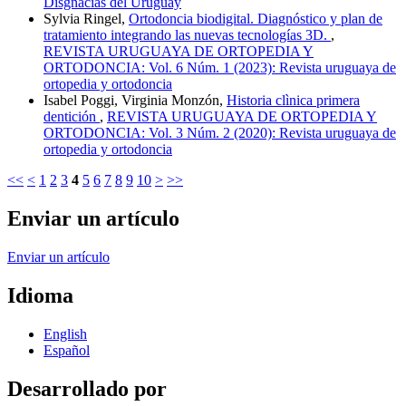
Disgnacias del Uruguay
Sylvia Ringel,
Ortodoncia biodigital. Diagnóstico y plan de
tratamiento integrando las nuevas tecnologías 3D.
,
REVISTA URUGUAYA DE ORTOPEDIA Y
ORTODONCIA: Vol. 6 Núm. 1 (2023): Revista uruguaya de
ortopedia y ortodoncia
Isabel Poggi, Virginia Monzón,
Historia clìnica primera
dentición
,
REVISTA URUGUAYA DE ORTOPEDIA Y
ORTODONCIA: Vol. 3 Núm. 2 (2020): Revista uruguaya de
ortopedia y ortodoncia
<<
<
1
2
3
4
5
6
7
8
9
10
>
>>
Enviar un artículo
Enviar un artículo
Idioma
English
Español
Desarrollado por