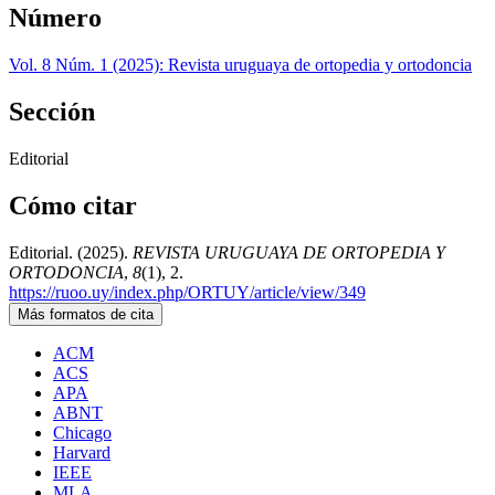
Número
Vol. 8 Núm. 1 (2025): Revista uruguaya de ortopedia y ortodoncia
Sección
Editorial
Cómo citar
Editorial. (2025).
REVISTA URUGUAYA DE ORTOPEDIA Y
ORTODONCIA
,
8
(1), 2.
https://ruoo.uy/index.php/ORTUY/article/view/349
Más formatos de cita
ACM
ACS
APA
ABNT
Chicago
Harvard
IEEE
MLA