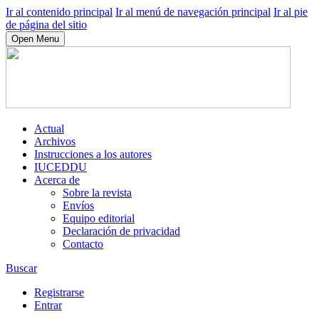
Ir al contenido principal
Ir al menú de navegación principal
Ir al pie
de página del sitio
Open Menu
Actual
Archivos
Instrucciones a los autores
IUCEDDU
Acerca de
Sobre la revista
Envíos
Equipo editorial
Declaración de privacidad
Contacto
Buscar
Registrarse
Entrar