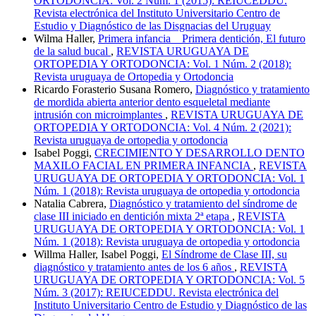
ORTODONCIA: Vol. 2 Núm. 1 (2015): REIUCEDDU.
Revista electrónica del Instituto Universitario Centro de
Estudio y Diagnóstico de las Disgnacias del Uruguay
Wilma Haller,
Primera infancia _ Primera dentición, El futuro
de la salud bucal
,
REVISTA URUGUAYA DE
ORTOPEDIA Y ORTODONCIA: Vol. 1 Núm. 2 (2018):
Revista uruguaya de Ortopedia y Ortodoncia
Ricardo Forasterio Susana Romero,
Diagnóstico y tratamiento
de mordida abierta anterior dento esqueletal mediante
intrusión con microimplantes
,
REVISTA URUGUAYA DE
ORTOPEDIA Y ORTODONCIA: Vol. 4 Núm. 2 (2021):
Revista uruguaya de ortopedia y ortodoncia
Isabel Poggi,
CRECIMIENTO Y DESARROLLO DENTO
MAXILO FACIAL EN PRIMERA INFANCIA
,
REVISTA
URUGUAYA DE ORTOPEDIA Y ORTODONCIA: Vol. 1
Núm. 1 (2018): Revista uruguaya de ortopedia y ortodoncia
Natalia Cabrera,
Diagnóstico y tratamiento del síndrome de
clase III iniciado en dentición mixta 2ª etapa
,
REVISTA
URUGUAYA DE ORTOPEDIA Y ORTODONCIA: Vol. 1
Núm. 1 (2018): Revista uruguaya de ortopedia y ortodoncia
Willma Haller, Isabel Poggi,
El Síndrome de Clase III, su
diagnóstico y tratamiento antes de los 6 años
,
REVISTA
URUGUAYA DE ORTOPEDIA Y ORTODONCIA: Vol. 5
Núm. 3 (2017): REIUCEDDU. Revista electrónica del
Instituto Universitario Centro de Estudio y Diagnóstico de las