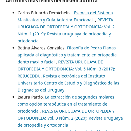
Artículos más leídos del mismo autor/a
Carlos Eduardo Demichelis.,
Esencia del Sistema
Masticatorio y Guía Anterior Funcional.
,
REVISTA
URUGUAYA DE ORTOPEDIA Y ORTODONCIA: Vol. 2
Núm. 1 (2019): Revista uruguaya de ortopedia y
ortodoncia
Betina Álvarez González,
Filosofía de Pedro Planas
aplicada al diagnóstico y tratamiento en ortopedia
dento maxilo facial
,
REVISTA URUGUAYA DE
ORTOPEDIA Y ORTODONCIA: Vol. 5 Núm. 3 (2017):
REIUCEDDU. Revista electrónica del Instituto
Universitario Centro de Estudio y Diagnóstico de las
Disgnacias del Uruguay
Isaura Pardo,
La extracción de segundos molares
como opción terapéutica en el tratamiento de
ortodoncia
,
REVISTA URUGUAYA DE ORTOPEDIA Y
ORTODONCIA: Vol. 3 Núm. 2 (2020): Revista uruguaya
de ortopedia y ortodoncia