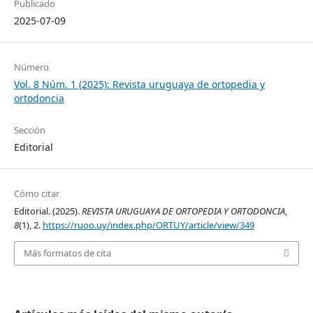
Publicado
2025-07-09
Número
Vol. 8 Núm. 1 (2025): Revista uruguaya de ortopedia y
ortodoncia
Sección
Editorial
Cómo citar
Editorial. (2025).
REVISTA URUGUAYA DE ORTOPEDIA Y ORTODONCIA
,
8
(1), 2.
https://ruoo.uy/index.php/ORTUY/article/view/349
Más formatos de cita