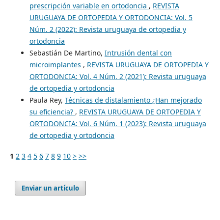
prescripción variable en ortodoncia
,
REVISTA
URUGUAYA DE ORTOPEDIA Y ORTODONCIA: Vol. 5
Núm. 2 (2022): Revista uruguaya de ortopedia y
ortodoncia
Sebastián De Martino,
Intrusión dental con
microimplantes
,
REVISTA URUGUAYA DE ORTOPEDIA Y
ORTODONCIA: Vol. 4 Núm. 2 (2021): Revista uruguaya
de ortopedia y ortodoncia
Paula Rey,
Técnicas de distalamiento ¿Han mejorado
su eficiencia?
,
REVISTA URUGUAYA DE ORTOPEDIA Y
ORTODONCIA: Vol. 6 Núm. 1 (2023): Revista uruguaya
de ortopedia y ortodoncia
1
2
3
4
5
6
7
8
9
10
>
>>
Enviar un artículo