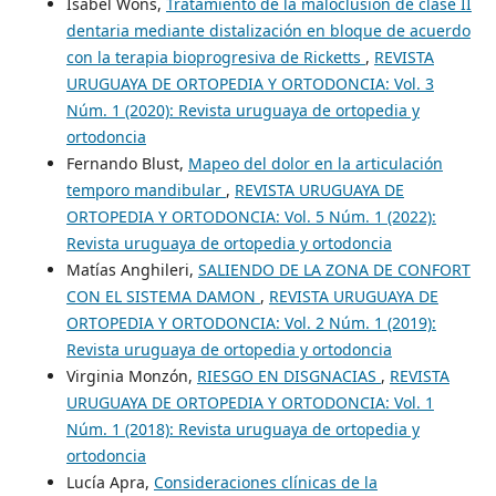
Isabel Wons,
Tratamiento de la maloclusión de clase II
dentaria mediante distalización en bloque de acuerdo
con la terapia bioprogresiva de Ricketts
,
REVISTA
URUGUAYA DE ORTOPEDIA Y ORTODONCIA: Vol. 3
Núm. 1 (2020): Revista uruguaya de ortopedia y
ortodoncia
Fernando Blust,
Mapeo del dolor en la articulación
temporo mandibular
,
REVISTA URUGUAYA DE
ORTOPEDIA Y ORTODONCIA: Vol. 5 Núm. 1 (2022):
Revista uruguaya de ortopedia y ortodoncia
Matías Anghileri,
SALIENDO DE LA ZONA DE CONFORT
CON EL SISTEMA DAMON
,
REVISTA URUGUAYA DE
ORTOPEDIA Y ORTODONCIA: Vol. 2 Núm. 1 (2019):
Revista uruguaya de ortopedia y ortodoncia
Virginia Monzón,
RIESGO EN DISGNACIAS
,
REVISTA
URUGUAYA DE ORTOPEDIA Y ORTODONCIA: Vol. 1
Núm. 1 (2018): Revista uruguaya de ortopedia y
ortodoncia
Lucía Apra,
Consideraciones clínicas de la