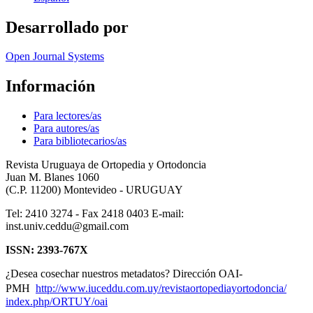
Desarrollado por
Open Journal Systems
Información
Para lectores/as
Para autores/as
Para bibliotecarios/as
Revista Uruguaya de Ortopedia y Ortodoncia
Juan M. Blanes 1060
(C.P. 11200) Montevideo - URUGUAY
Tel: 2410 3274 - Fax 2418 0403 E-mail:
inst.univ.ceddu@gmail.com
ISSN: 2393-767X
¿Desea cosechar nuestros metadatos? Dirección OAI-
PMH
http://www.iuceddu.
com.uy/
revistaortopediayortodoncia/
index.php/ORTUY/oai