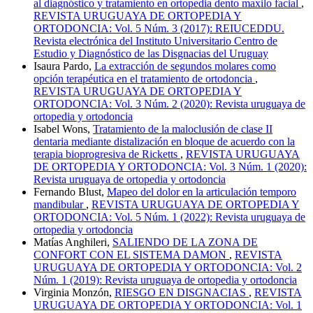
al diagnóstico y tratamiento en ortopedia dento maxilo facial
,
REVISTA URUGUAYA DE ORTOPEDIA Y
ORTODONCIA: Vol. 5 Núm. 3 (2017): REIUCEDDU.
Revista electrónica del Instituto Universitario Centro de
Estudio y Diagnóstico de las Disgnacias del Uruguay
Isaura Pardo,
La extracción de segundos molares como
opción terapéutica en el tratamiento de ortodoncia
,
REVISTA URUGUAYA DE ORTOPEDIA Y
ORTODONCIA: Vol. 3 Núm. 2 (2020): Revista uruguaya de
ortopedia y ortodoncia
Isabel Wons,
Tratamiento de la maloclusión de clase II
dentaria mediante distalización en bloque de acuerdo con la
terapia bioprogresiva de Ricketts
,
REVISTA URUGUAYA
DE ORTOPEDIA Y ORTODONCIA: Vol. 3 Núm. 1 (2020):
Revista uruguaya de ortopedia y ortodoncia
Fernando Blust,
Mapeo del dolor en la articulación temporo
mandibular
,
REVISTA URUGUAYA DE ORTOPEDIA Y
ORTODONCIA: Vol. 5 Núm. 1 (2022): Revista uruguaya de
ortopedia y ortodoncia
Matías Anghileri,
SALIENDO DE LA ZONA DE
CONFORT CON EL SISTEMA DAMON
,
REVISTA
URUGUAYA DE ORTOPEDIA Y ORTODONCIA: Vol. 2
Núm. 1 (2019): Revista uruguaya de ortopedia y ortodoncia
Virginia Monzón,
RIESGO EN DISGNACIAS
,
REVISTA
URUGUAYA DE ORTOPEDIA Y ORTODONCIA: Vol. 1