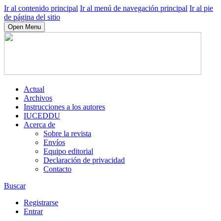
Ir al contenido principal
Ir al menú de navegación principal
Ir al pie
de página del sitio
Open Menu
Actual
Archivos
Instrucciones a los autores
IUCEDDU
Acerca de
Sobre la revista
Envíos
Equipo editorial
Declaración de privacidad
Contacto
Buscar
Registrarse
Entrar