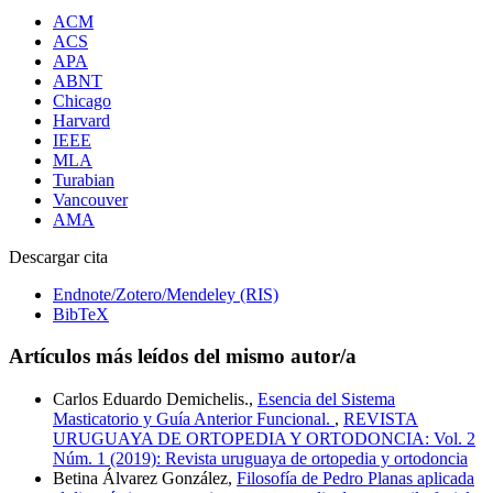
ACM
ACS
APA
ABNT
Chicago
Harvard
IEEE
MLA
Turabian
Vancouver
AMA
Descargar cita
Endnote/Zotero/Mendeley (RIS)
BibTeX
Artículos más leídos del mismo autor/a
Carlos Eduardo Demichelis.,
Esencia del Sistema
Masticatorio y Guía Anterior Funcional.
,
REVISTA
URUGUAYA DE ORTOPEDIA Y ORTODONCIA: Vol. 2
Núm. 1 (2019): Revista uruguaya de ortopedia y ortodoncia
Betina Álvarez González,
Filosofía de Pedro Planas aplicada