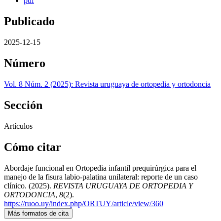
pdf
Publicado
2025-12-15
Número
Vol. 8 Núm. 2 (2025): Revista uruguaya de ortopedia y ortodoncia
Sección
Artículos
Cómo citar
Abordaje funcional en Ortopedia infantil prequirúrgica para el
manejo de la fisura labio-palatina unilateral: reporte de un caso
clínico. (2025).
REVISTA URUGUAYA DE ORTOPEDIA Y
ORTODONCIA
,
8
(2).
https://ruoo.uy/index.php/ORTUY/article/view/360
Más formatos de cita