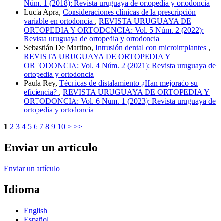
Núm. 1 (2018): Revista uruguaya de ortopedia y ortodoncia
Lucía Apra,
Consideraciones clínicas de la prescripción
variable en ortodoncia
,
REVISTA URUGUAYA DE
ORTOPEDIA Y ORTODONCIA: Vol. 5 Núm. 2 (2022):
Revista uruguaya de ortopedia y ortodoncia
Sebastián De Martino,
Intrusión dental con microimplantes
,
REVISTA URUGUAYA DE ORTOPEDIA Y
ORTODONCIA: Vol. 4 Núm. 2 (2021): Revista uruguaya de
ortopedia y ortodoncia
Paula Rey,
Técnicas de distalamiento ¿Han mejorado su
eficiencia?
,
REVISTA URUGUAYA DE ORTOPEDIA Y
ORTODONCIA: Vol. 6 Núm. 1 (2023): Revista uruguaya de
ortopedia y ortodoncia
1
2
3
4
5
6
7
8
9
10
>
>>
Enviar un artículo
Enviar un artículo
Idioma
English
Español