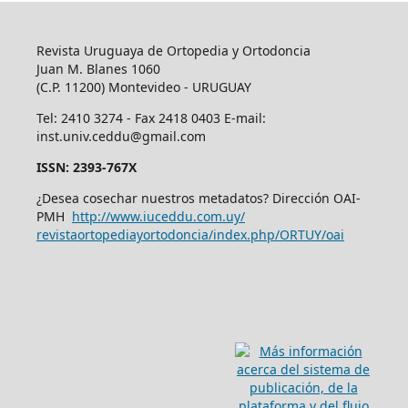
Revista Uruguaya de Ortopedia y Ortodoncia
Juan M. Blanes 1060
(C.P. 11200) Montevideo - URUGUAY
Tel: 2410 3274 - Fax 2418 0403 E-mail:
inst.univ.ceddu@gmail.com
ISSN: 2393-767X
¿Desea cosechar nuestros metadatos? Dirección OAI-
PMH
http://www.iuceddu.
com.uy/
revistaortopediayortodoncia/
index.php/ORTUY/oai