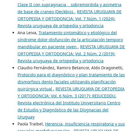
Clase II con supragnacia , sobremordida y asimetria
de base de craneo (Deckbiss
,
REVISTA URUGUAYA DE
ORTOPEDIA Y ORTODONCIA: Vol. 7 Núm. 1 (2024):
Revista uruguaya de ortopedia y ortodoncia
Ana Leiva,
Tratamiento sintomático y etiológico del
síndrome dolor-disfunción de la articulación temporo
mandibular en paciente joven
,
REVISTA URUGUAYA DE
ORTOPEDIA Y ORTODONCIA: Vol. 2 Núm. 2 (2019):
Revista uruguaya de ortopedia y ortodoncia
Claudio Fernández, Ramiro Betancor, Aldo Dragonetti,
Protocolo para el diagnóstico y plan tratamiento de las
dismorfosis dento faciales utilizando planificación
quirúrgica virtual
,
REVISTA URUGUAYA DE ORTOPEDIA
Y ORTODONCIA: Vol. 6 Núm. 3 (2017): REIUCEDDU.
Revista electrónica del Instituto Universitario Centro
de Estudio y Diagnóstico de las Disgnacias del
Uruguay
Paola Traibel,
Herencia, insuficiencia respiratoria y sus
secuelas morfofuncionales
,
REVISTA URUGUAYA DE