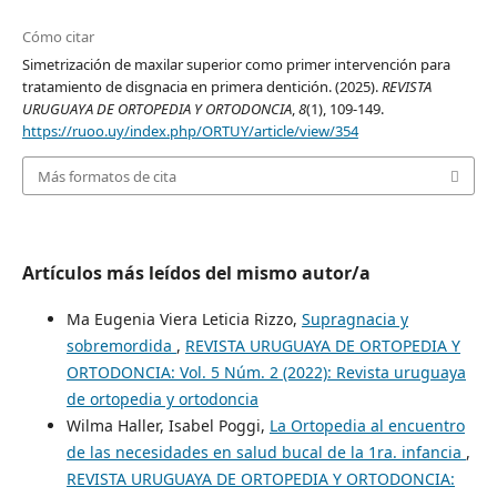
Cómo citar
Simetrización de maxilar superior como primer intervención para
tratamiento de disgnacia en primera dentición. (2025).
REVISTA
URUGUAYA DE ORTOPEDIA Y ORTODONCIA
,
8
(1), 109-149.
https://ruoo.uy/index.php/ORTUY/article/view/354
Más formatos de cita
Artículos más leídos del mismo autor/a
Ma Eugenia Viera Leticia Rizzo,
Supragnacia y
sobremordida
,
REVISTA URUGUAYA DE ORTOPEDIA Y
ORTODONCIA: Vol. 5 Núm. 2 (2022): Revista uruguaya
de ortopedia y ortodoncia
Wilma Haller, Isabel Poggi,
La Ortopedia al encuentro
de las necesidades en salud bucal de la 1ra. infancia
,
REVISTA URUGUAYA DE ORTOPEDIA Y ORTODONCIA: