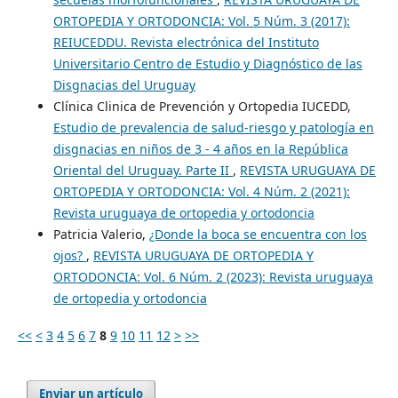
ORTOPEDIA Y ORTODONCIA: Vol. 5 Núm. 3 (2017):
REIUCEDDU. Revista electrónica del Instituto
Universitario Centro de Estudio y Diagnóstico de las
Disgnacias del Uruguay
Clínica Clinica de Prevención y Ortopedia IUCEDD,
Estudio de prevalencia de salud-riesgo y patología en
disgnacias en niños de 3 - 4 años en la República
Oriental del Uruguay. Parte II
,
REVISTA URUGUAYA DE
ORTOPEDIA Y ORTODONCIA: Vol. 4 Núm. 2 (2021):
Revista uruguaya de ortopedia y ortodoncia
Patricia Valerio,
¿Donde la boca se encuentra con los
ojos?
,
REVISTA URUGUAYA DE ORTOPEDIA Y
ORTODONCIA: Vol. 6 Núm. 2 (2023): Revista uruguaya
de ortopedia y ortodoncia
<<
<
3
4
5
6
7
8
9
10
11
12
>
>>
Enviar un artículo