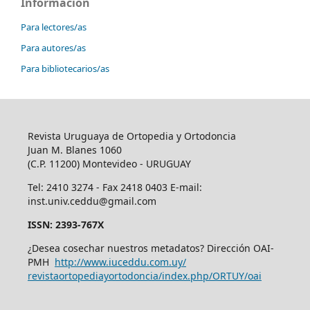
Información
Para lectores/as
Para autores/as
Para bibliotecarios/as
Revista Uruguaya de Ortopedia y Ortodoncia
Juan M. Blanes 1060
(C.P. 11200) Montevideo - URUGUAY
Tel: 2410 3274 - Fax 2418 0403 E-mail:
inst.univ.ceddu@gmail.com
ISSN: 2393-767X
¿Desea cosechar nuestros metadatos? Dirección OAI-
PMH
http://www.iuceddu.
com.uy/
revistaortopediayortodoncia/
index.php/ORTUY/oai