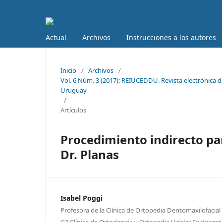
Actual
Archivos
Instrucciones a los autores
Inicio
/
Archivos
/
Vol. 6 Núm. 3 (2017): REIUCEDDU. Revista electrónica de
Uruguay
/
Artículos
Procedimiento indirecto para
Dr. Planas
Isabel Poggi
Profesora de la Clínica de Ortopedia Dentomaxilofacia
G2 Clínica de Ortodoncia y Ortopedia Udelar Ex docente 