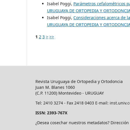
Isabel Poggi,
Parámetros cefalométricos pa
URUGUAYA DE ORTOPEDIA Y ORTODONCIA: Vol
Isabel Poggi,
Consideraciones acerca de l
URUGUAYA DE ORTOPEDIA Y ORTODONCIA: Vol
1
2
3
>
>>
Revista Uruguaya de Ortopedia y Ortodoncia
Juan M. Blanes 1060
(C.P. 11200) Montevideo - URUGUAY
Tel: 2410 3274 - Fax 2418 0403 E-mail: inst.uni
ISSN: 2393-767X
¿Desea cosechar nuestros metadatos? Direcció