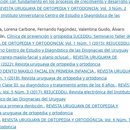
pción con fundamento en los procesos de crecimiento y desarrollo 
EVISTA URUGUAYA DE ORTOPEDIA Y ORTODONCIA: Vol. 3 Núm. 2
 Instituto Universitario Centro de Estudio y Diagnóstico de las
da, Lorena Carbone, Fernando Fagúndez, Valentina Guido, Álvaro
´ón,
Clínica de prevención y ortopedia IUCEDDU. Seminario Taller d
 DE ORTOPEDIA Y ORTODONCIA: Vol. 1 Núm. 1 (2015): REIUCEDDU
tario Centro de Estudio y Diagnóstico de las Disgnacias del Uruguay
craneo-maxilo-facial y plano oclusal:
,
REVISTA URUGUAYA DE
2022): Revista uruguaya de ortopedia y ortodoncia
O DENTO MAXILO FACIAL EN PRIMERA INFANCIA
,
REVISTA URUGU
1 (2018): Revista uruguaya de ortopedia y ortodoncia
 Clase III, su diagnóstico y tratamiento antes de los 6 años
,
REVIS
. 5 Núm. 3 (2017): REIUCEDDU. Revista electrónica del Institut
tico de las Disgnacias del Uruguay
ìnica primera dentición
,
REVISTA URUGUAYA DE ORTOPEDIA Y
a uruguaya de ortopedia y ortodoncia
,
REVISTA URUGUAYA DE ORTOPEDIA Y ORTODONCIA: Vol. 6 Núm. 
rtodoncia