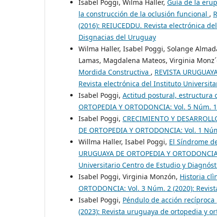
Isabel Poggi, Wilma Haller,
Guía de la eru
la construcción de la oclusión funcional
,
R
(2016): REIUCEDDU. Revista electrónica del
Disgnacias del Uruguay
Wilma Haller, Isabel Poggi, Solange Alma
Lamas, Magdalena Mateos, Virginia Monz
Mordida Constructiva
,
REVISTA URUGUAYA
Revista electrónica del Instituto Universi
Isabel Poggi,
Actitud postural, estructura 
ORTOPEDIA Y ORTODONCIA: Vol. 5 Núm. 1 (
Isabel Poggi,
CRECIMIENTO Y DESARROLL
DE ORTOPEDIA Y ORTODONCIA: Vol. 1 Núm. 
Willma Haller, Isabel Poggi,
El Síndrome de
URUGUAYA DE ORTOPEDIA Y ORTODONCIA: Vol
Universitario Centro de Estudio y Diagnós
Isabel Poggi, Virginia Monzón,
Historia cl
ORTODONCIA: Vol. 3 Núm. 2 (2020): Revist
Isabel Poggi,
Péndulo de acción recíproca
(2023): Revista uruguaya de ortopedia y o