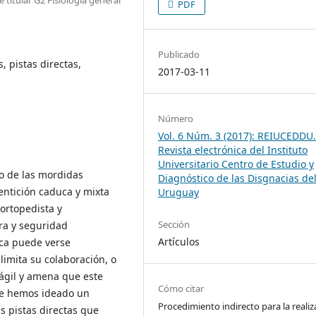
PDF
Publicado
 pistas directas,
2017-03-11
Número
Vol. 6 Núm. 3 (2017): REIUCEDDU
Revista electrónica del Instituto
Universitario Centro de Estudio y
no de las mordidas
Diagnóstico de las Disgnacias de
entición caduca y mixta
Uruguay
ortopedista y
Sección
ra y seguridad
Artículos
oca puede verse
 limita su colaboración, o
n ágil y amena que este
Cómo citar
que hemos ideado un
Procedimiento indirecto para la realiz
as pistas directas que