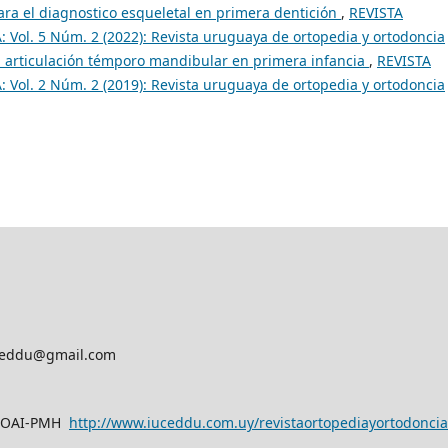
ra el diagnostico esqueletal en primera dentición
,
REVISTA
. 5 Núm. 2 (2022): Revista uruguaya de ortopedia y ortodoncia
a articulación témporo mandibular en primera infancia
,
REVISTA
. 2 Núm. 2 (2019): Revista uruguaya de ortopedia y ortodoncia
v.ceddu@gmail.com
n OAI-PMH
http://www.iuceddu.
com.uy/
revistaortopediayortodoncia