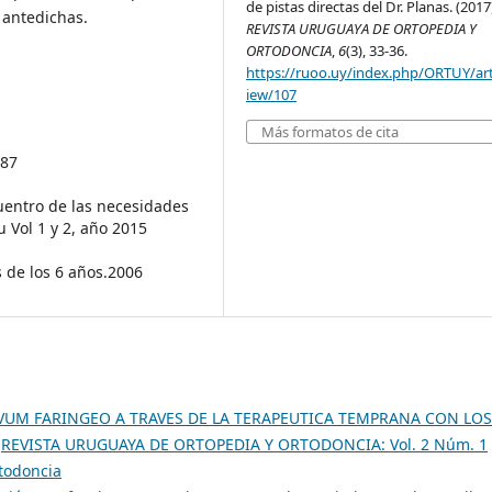
de pistas directas del Dr. Planas. (2017
s antedichas.
REVISTA URUGUAYA DE ORTOPEDIA Y
ORTODONCIA
,
6
(3), 33-36.
https://ruoo.uy/index.php/ORTUY/art
iew/107
Más formatos de cita
987
cuentro de las necesidades
 Vol 1 y 2, año 2015
s de los 6 años.2006
VUM FARINGEO A TRAVES DE LA TERAPEUTICA TEMPRANA CON LOS
,
REVISTA URUGUAYA DE ORTOPEDIA Y ORTODONCIA: Vol. 2 Núm. 1
rtodoncia