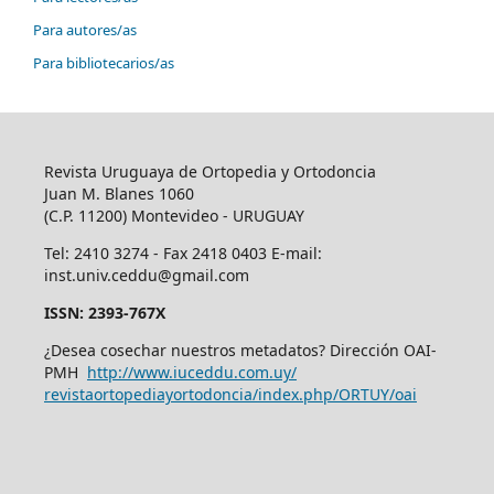
Para autores/as
Para bibliotecarios/as
Revista Uruguaya de Ortopedia y Ortodoncia
Juan M. Blanes 1060
(C.P. 11200) Montevideo - URUGUAY
Tel: 2410 3274 - Fax 2418 0403 E-mail:
inst.univ.ceddu@gmail.com
ISSN: 2393-767X
¿Desea cosechar nuestros metadatos? Dirección OAI-
PMH
http://www.iuceddu.
com.uy/
revistaortopediayortodoncia/
index.php/ORTUY/oai