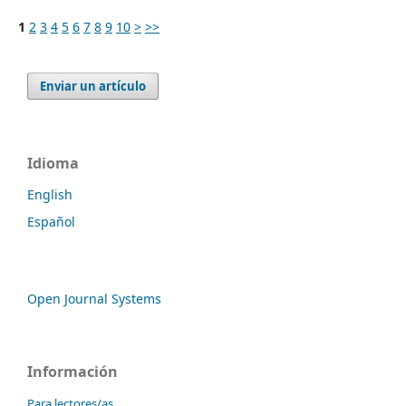
1
2
3
4
5
6
7
8
9
10
>
>>
Enviar un artículo
Idioma
English
Español
Open Journal Systems
Información
Para lectores/as