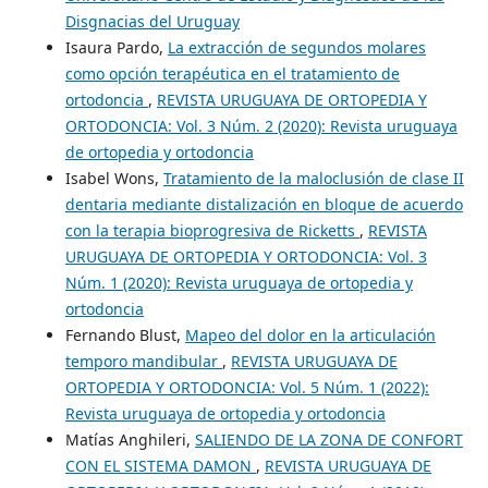
Disgnacias del Uruguay
Isaura Pardo,
La extracción de segundos molares
como opción terapéutica en el tratamiento de
ortodoncia
,
REVISTA URUGUAYA DE ORTOPEDIA Y
ORTODONCIA: Vol. 3 Núm. 2 (2020): Revista uruguaya
de ortopedia y ortodoncia
Isabel Wons,
Tratamiento de la maloclusión de clase II
dentaria mediante distalización en bloque de acuerdo
con la terapia bioprogresiva de Ricketts
,
REVISTA
URUGUAYA DE ORTOPEDIA Y ORTODONCIA: Vol. 3
Núm. 1 (2020): Revista uruguaya de ortopedia y
ortodoncia
Fernando Blust,
Mapeo del dolor en la articulación
temporo mandibular
,
REVISTA URUGUAYA DE
ORTOPEDIA Y ORTODONCIA: Vol. 5 Núm. 1 (2022):
Revista uruguaya de ortopedia y ortodoncia
Matías Anghileri,
SALIENDO DE LA ZONA DE CONFORT
CON EL SISTEMA DAMON
,
REVISTA URUGUAYA DE