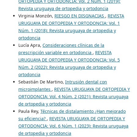
ORTOPEDIA Y ORTODONCIA: Vol. 2 Núm. 1 (2019):
Revista uruguaya de ortopedia y ortodoncia
Virginia Monzón,
RIESGO EN DISGNACIAS
,
REVISTA
URUGUAYA DE ORTOPEDIA Y ORTODONCIA: Vol. 1
Núm. 1 (2018): Revista uruguaya de ortopedia y
ortodoncia
Lucía Apra,
Consideraciones clínicas de la
prescripción variable en ortodoncia
,
REVISTA
URUGUAYA DE ORTOPEDIA Y ORTODONCIA: Vol. 5
Núm. 2 (2022): Revista uruguaya de ortopedia y
ortodoncia
Sebastián De Martino,
Intrusión dental con
microimplantes
,
REVISTA URUGUAYA DE ORTOPEDIA Y
ORTODONCIA: Vol. 4 Núm. 2 (2021): Revista uruguaya
de ortopedia y ortodoncia
Paula Rey,
Técnicas de distalamiento ¿Han mejorado
su eficiencia?
,
REVISTA URUGUAYA DE ORTOPEDIA Y
ORTODONCIA: Vol. 6 Núm. 1 (2023): Revista uruguaya
de ortopedia y ortodoncia