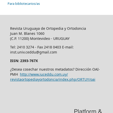
Para bibliotecarios/as
Revista Uruguaya de Ortopedia y Ortodoncia
Juan M. Blanes 1060
(C.P. 11200) Montevideo - URUGUAY
Tel: 2410 3274 - Fax 2418 0403 E-mail:
inst.univ.ceddu@gmail.com
ISSN: 2393-767X
¿Desea cosechar nuestros metadatos? Dirección OAI-
PMH
http://www.iuceddu.
com.uy/
revistaortopediayortodoncia/
index.php/ORTUY/oai