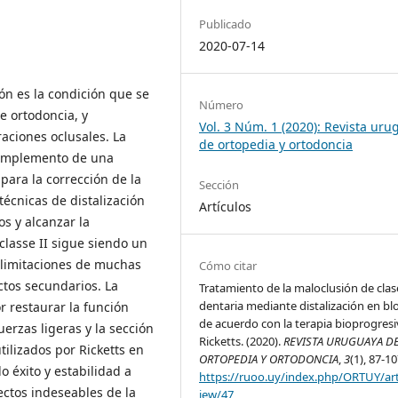
Publicado
2020-07-14
ión es la condición que se
Número
e ortodoncia, y
Vol. 3 Núm. 1 (2020): Revista ur
aciones oclusales. La
de ortopedia y ortodoncia
 complemento de una
para la corrección de la
Sección
técnicas de distalización
Artículos
os y alcanzar la
classe II sigue siendo un
 limitaciones de muchas
Cómo citar
ctos secundarios. La
Tratamiento de la maloclusión de clase
dentaria mediante distalización en b
r restaurar la función
de acuerdo con la terapia bioprogresi
erzas ligeras y la sección
Ricketts. (2020).
REVISTA URUGUAYA D
tilizados por Ricketts en
ORTOPEDIA Y ORTODONCIA
,
3
(1), 87-10
 éxito y estabilidad a
https://ruoo.uy/index.php/ORTUY/art
ectos indeseables de la
iew/47