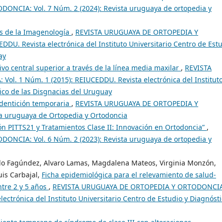
NCIA: Vol. 7 Núm. 2 (2024): Revista uruguaya de ortopedia y
s de la Imagenología
,
REVISTA URUGUAYA DE ORTOPEDIA Y
DU. Revista electrónica del Instituto Universitario Centro de Est
ay
vo central superior a través de la línea media maxilar
,
REVISTA
. 1 Núm. 1 (2015): REIUCEDDU. Revista electrónica del Institut
tico de las Disgnacias del Uruguay
 dentición temporaria
,
REVISTA URUGUAYA DE ORTOPEDIA Y
a uruguaya de Ortopedia y Ortodoncia
ón PITTS21 y Tratamientos Clase II: Innovación en Ortodoncia”
,
NCIA: Vol. 6 Núm. 2 (2023): Revista uruguaya de ortopedia y
o Fagúndez, Alvaro Lamas, Magdalena Mateos, Virginia Monzón,
uis Carbajal,
Ficha epidemiológica para el relevamiento de salud-
ntre 2 y 5 años
,
REVISTA URUGUAYA DE ORTOPEDIA Y ORTODONCIA
lectrónica del Instituto Universitario Centro de Estudio y Diagnóst