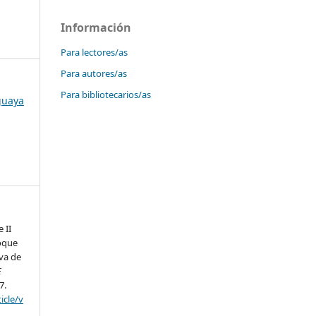
Información
Para lectores/as
Para autores/as
Para bibliotecarios/as
uguaya
 II
loque
va de
E
7.
icle/v