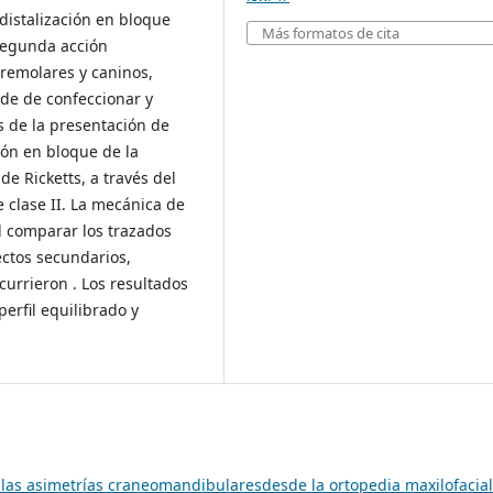
distalización en bloque
Más formatos de cita
 segunda acción
premolares y caninos,
 de de confeccionar y
és de la presentación de
ción en bloque de la
de Ricketts, a través del
e clase II. La mecánica de
l comparar los trazados
fectos secundarios,
urrieron . Los resultados
erfil equilibrado y
las asimetrías craneomandibularesdesde la ortopedia maxilofacia