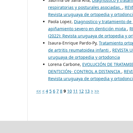
Sabrina de Sana Ana,
Diagnóstico y tratam
respiratorias y posturales asociadas.
,
REV
Revista uruguaya de ortopedia y ortodonc
Paola Lopez,
Diagnostico y tratamiento de 
apiñamiento severo en dentición mixta
,
R
(2022): Revista uruguaya de ortopedia y o
Isaura-Enrique Pardo-Py,
Tratamiento orto
de artritis reumatoidea infanti
,
REVISTA U
uruguaya de ortopedia y ortodoncia
Lorena Carbone,
EVOLUCIÓN DE TRATAMI
DENTICIÓN- CONTROL A DISTANCIA
,
REVI
Revista uruguaya de ortopedia y ortodonc
<<
<
4
5
6
7
8
9
10
11
12
13
>
>>