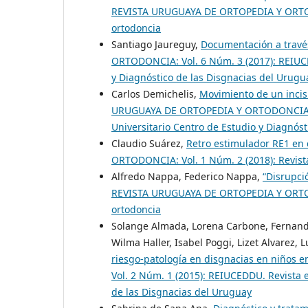
REVISTA URUGUAYA DE ORTOPEDIA Y ORTODO
ortodoncia
Santiago Jaureguy,
Documentación a travé
ORTODONCIA: Vol. 6 Núm. 3 (2017): REIUCED
y Diagnóstico de las Disgnacias del Urugu
Carlos Demichelis,
Movimiento de un incisi
URUGUAYA DE ORTOPEDIA Y ORTODONCIA: Vol
Universitario Centro de Estudio y Diagnós
Claudio Suárez,
Retro estimulador RE1 en
ORTODONCIA: Vol. 1 Núm. 2 (2018): Revist
Alfredo Nappa, Federico Nappa,
“Disrupci
REVISTA URUGUAYA DE ORTOPEDIA Y ORTODO
ortodoncia
Solange Almada, Lorena Carbone, Fernand
Wilma Haller, Isabel Poggi, Lizet Alvarez, L
riesgo-patología en disgnacias en niños e
Vol. 2 Núm. 1 (2015): REIUCEDDU. Revista e
de las Disgnacias del Uruguay