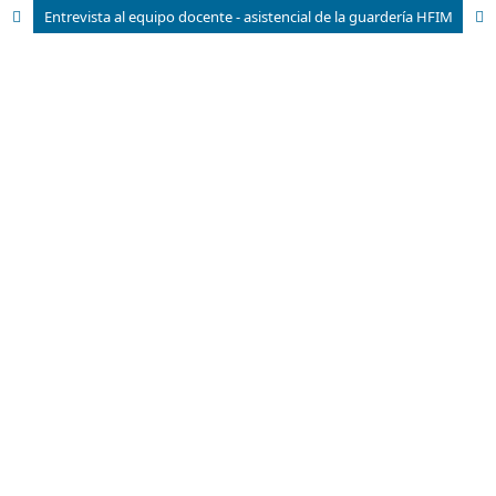
Entrevista al equipo docente - asistencial de la guardería HFIM