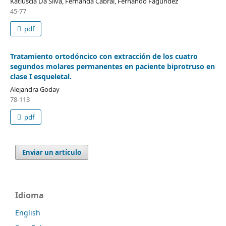
Katiuscia Da Silva, Fernanda Cabral, Fernando Fagundez
45-77
pdf
Tratamiento ortodóncico con extracción de los cuatro
segundos molares permanentes en paciente biprotruso en
clase I esqueletal.
Alejandra Goday
78-113
pdf
Enviar un artículo
Idioma
English