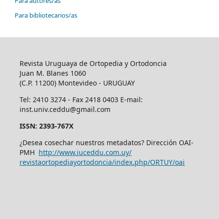
Para autores/as
Para bibliotecarios/as
Revista Uruguaya de Ortopedia y Ortodoncia
Juan M. Blanes 1060
(C.P. 11200) Montevideo - URUGUAY
Tel: 2410 3274 - Fax 2418 0403 E-mail:
inst.univ.ceddu@gmail.com
ISSN: 2393-767X
¿Desea cosechar nuestros metadatos? Dirección OAI-
PMH
http://www.iuceddu.
com.uy/
revistaortopediayortodoncia/
index.php/ORTUY/oai