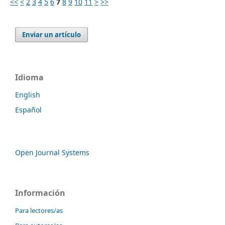
<<
<
2
3
4
5
6
7
8
9
10
11
>
>>
Enviar un artículo
Idioma
English
Español
Open Journal Systems
Información
Para lectores/as