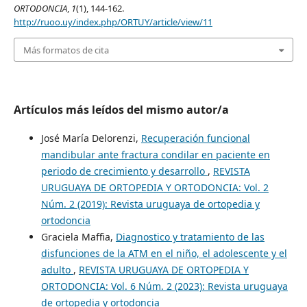
ORTODONCIA
,
1
(1), 144-162.
http://ruoo.uy/index.php/ORTUY/article/view/11
Más formatos de cita
Artículos más leídos del mismo autor/a
José María Delorenzi,
Recuperación funcional
mandibular ante fractura condilar en paciente en
periodo de crecimiento y desarrollo
,
REVISTA
URUGUAYA DE ORTOPEDIA Y ORTODONCIA: Vol. 2
Núm. 2 (2019): Revista uruguaya de ortopedia y
ortodoncia
Graciela Maffia,
Diagnostico y tratamiento de las
disfunciones de la ATM en el niño, el adolescente y el
adulto
,
REVISTA URUGUAYA DE ORTOPEDIA Y
ORTODONCIA: Vol. 6 Núm. 2 (2023): Revista uruguaya
de ortopedia y ortodoncia