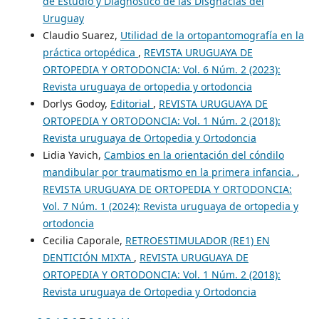
de Estudio y Diagnóstico de las Disgnacias del
Uruguay
Claudio Suarez,
Utilidad de la ortopantomografía en la
práctica ortopédica
,
REVISTA URUGUAYA DE
ORTOPEDIA Y ORTODONCIA: Vol. 6 Núm. 2 (2023):
Revista uruguaya de ortopedia y ortodoncia
Dorlys Godoy,
Editorial
,
REVISTA URUGUAYA DE
ORTOPEDIA Y ORTODONCIA: Vol. 1 Núm. 2 (2018):
Revista uruguaya de Ortopedia y Ortodoncia
Lidia Yavich,
Cambios en la orientación del cóndilo
mandibular por traumatismo en la primera infancia.
,
REVISTA URUGUAYA DE ORTOPEDIA Y ORTODONCIA:
Vol. 7 Núm. 1 (2024): Revista uruguaya de ortopedia y
ortodoncia
Cecilia Caporale,
RETROESTIMULADOR (RE1) EN
DENTICIÓN MIXTA
,
REVISTA URUGUAYA DE
ORTOPEDIA Y ORTODONCIA: Vol. 1 Núm. 2 (2018):
Revista uruguaya de Ortopedia y Ortodoncia