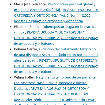
María Jose Lourenço,
Reeducación postural global y
ortopedia dento maxilo facial
,
REVISTA URUGUAYA DE
ORTOPEDIA Y ORTODONCIA: Vol. 5 Núm. 1 (2022):
Revista uruguaya de ortopedia y ortodoncia
Elizabeth Blinder,
Odontoposturología en la práctica
clínica
,
REVISTA URUGUAYA DE ORTOPEDIA Y
ORTODONCIA: Vol. 6 Núm. 2 (2023): Revista uruguaya
de ortopedia y ortodoncia
Betiana García,
Evolución del tratamiento temprano
de una disgnacia severa iniciado en un paciente de 3
años de edad.
,
REVISTA URUGUAYA DE ORTOPEDIA Y
ORTODONCIA: Vol. 6 Núm. 2 (2023): Revista uruguaya
de ortopedia y ortodoncia
Wilma Haller,
Tratamiento temprano de un paciente
con síndrome clase II div. 2, mordida cubierta.
Deckbiss
,
REVISTA URUGUAYA DE ORTOPEDIA Y
ORTODONCIA: Vol. 4 Núm. 2 (2016): REIUCEDDU.
Revista electrónica del Instituto Universitario Centro